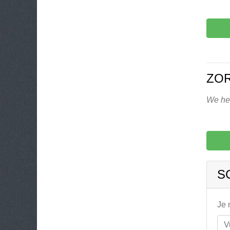
ZO
We heb
S
Je