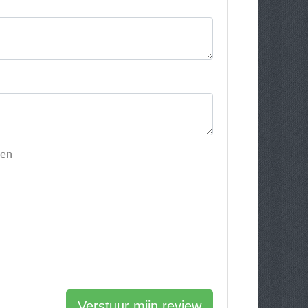
nen
Verstuur mijn review