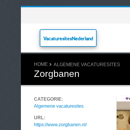
VacaturesitesNederland
HOME
ALGEMENE VACATURESITES
Zorgbanen
CATEGORIE:
Algemene vacaturesites
URL:
https://www.zorgbanen.nl/