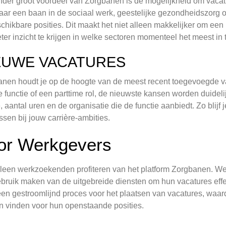
der groot voordeel van Zorgbanen is de mogelijkheid om vacatur
aar een baan in de sociaal werk, geestelijke gezondheidszorg o
chikbare posities. Dit maakt het niet alleen makkelijker om een 
ter inzicht te krijgen in welke sectoren momenteel het meest in t
EUWE VACATURES
nen houdt je op de hoogte van de meest recent toegevoegde vac
me functie of een parttime rol, de nieuwste kansen worden duide
e, aantal uren en de organisatie die de functie aanbiedt. Zo blij
ssen bij jouw carrière-ambities.
or Werkgevers
lleen werkzoekenden profiteren van het platform Zorgbanen. We
bruik maken van de uitgebreide diensten om hun vacatures effec
een gestroomlijnd proces voor het plaatsen van vacatures, waard
 vinden voor hun openstaande posities.