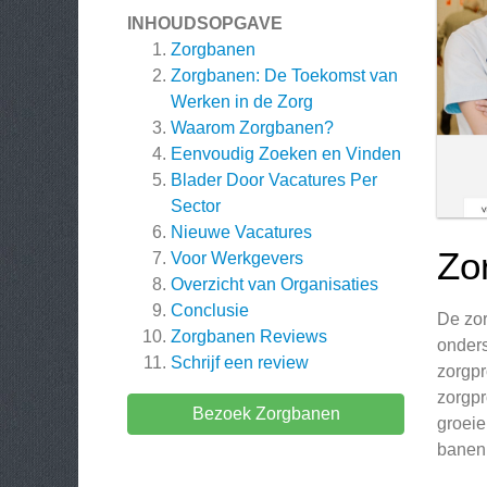
INHOUDSOPGAVE
Zorgbanen
Zorgbanen: De Toekomst van
Werken in de Zorg
Waarom Zorgbanen?
Eenvoudig Zoeken en Vinden
Blader Door Vacatures Per
Sector
Nieuwe Vacatures
Zo
Voor Werkgevers
Overzicht van Organisaties
Conclusie
De zor
Zorgbanen
Reviews
onders
Schrijf een review
zorgpr
zorgpr
Bezoek Zorgbanen
groeie
banen 