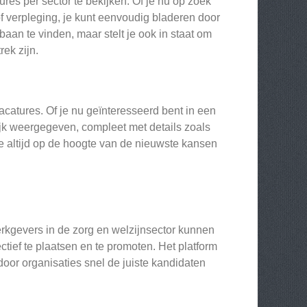
es per sector te bekijken. Of je nu op zoek
f verpleging, je kunt eenvoudig bladeren door
baan te vinden, maar stelt je ook in staat om
rek zijn.
atures. Of je nu geïnteresseerd bent in een
lijk weergegeven, compleet met details zoals
f je altijd op de hoogte van de nieuwste kansen
rkgevers in de zorg en welzijnsector kunnen
tief te plaatsen en te promoten. Het platform
oor organisaties snel de juiste kandidaten