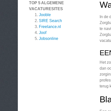
Wa
TOP 5 ALGEMENE
VACATURESITES
Jooble
In de 
SIRE Search
Zorgba
Freelance.nl
te nav
Joof
Zorgba
Jobsonline
vacatu
EE
Het zo
dan oo
zorgin
profes
terug 
Bl