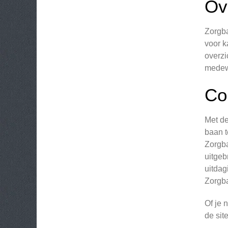
Ov
Zorgba
voor k
overzi
medewe
Co
Met de
baan t
Zorgba
uitgeb
uitdag
Zorgba
Of je 
de sit