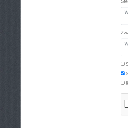
Ste
Zwa
S
S
I