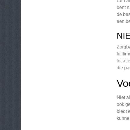
Een an
bent n
de bes
een be
NI
Zorgba
fullti
locati
die pa
Vo
Niet a
ook ge
biedt 
kunnen