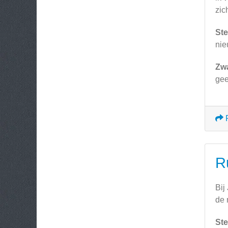
zic
Ste
ni
Zw
ge
R
Bij
de 
Ste