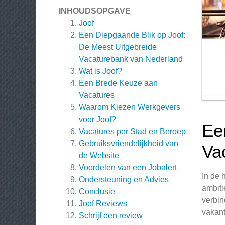
INHOUDSOPGAVE
Joof
Een Diepgaande Blik op Joof:
De Meest Uitgebreide
Vacaturebank van Nederland
Wat is Joof?
Een Brede Keuze aan
Vacatures
Waarom Kiezen Werkgevers
voor Joof?
Ee
Vacatures per Stad en Beroep
Gebruiksvriendelijkheid van
Va
de Website
Voordelen van een Jobalert
In de 
Ondersteuning en Advies
ambiti
Conclusie
verbin
Joof
Reviews
vakant
Schrijf een review