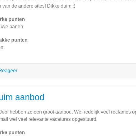
h van de andere sites! Dikke duim :)
rke punten
euwe banen
akke punten
en
Reageer
uim aanbod
 Joof hebben ze een groot aanbod. Wel redelijk veel reclames op 
mail wel veel relevante vacatures opgestuurd.
rke punten