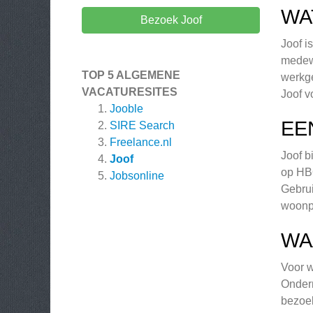
WA
Bezoek Joof
Joof i
medewe
TOP 5 ALGEMENE
werkge
VACATURESITES
Joof v
Jooble
EE
SIRE Search
Freelance.nl
Joof b
Joof
op HBO
Jobsonline
Gebrui
woonpl
WA
Voor w
Ondern
bezoek