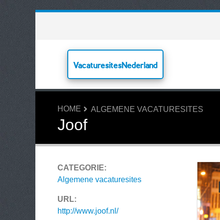
VacaturesitesNederland
HOME
ALGEMENE VACATURESITES
Joof
CATEGORIE:
Algemene vacaturesites
URL:
http://www.joof.nl/