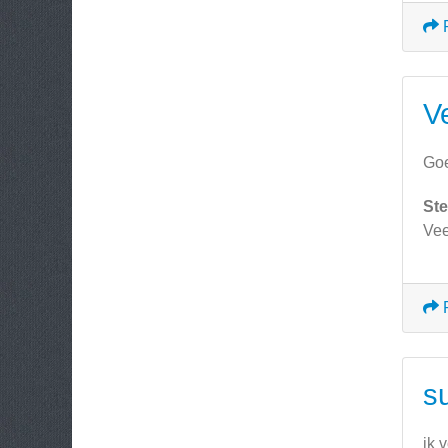
V
Goe
Ste
Vee
su
ik 