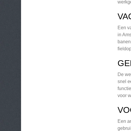
werkge
VA
Een va
in Ams
banen.
fieldo
GE
De web
snel e
functi
voor w
VO
Een an
gebrui