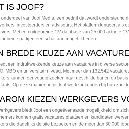
T IS JOOF?
s onderdeel van Joof Media, een bedrijf dat wordt ondersteund 
rkers, investeerders en adviseurs. Het platform fungeert als
vers. Met een uitgebreide CV-database van 25.000 actuele CV'
oor beide partijen een schat aan mogelijkheden.
N BREDE KEUZE AAN VACATUR
iedt een indrukwekkende keuze aan vacatures in diverse sectore
, MBO en universitair niveau. Met meer dan 132.542 vacatures b
kers kunnen eenvoudig zoeken naar geschikte banen op basis 
aats. Op deze manier helpt Joof werkzoekenden bij hun zoekto
AROM KIEZEN WERKGEVERS V
erkgevers biedt Joof een ongeëvenaarde mogelijkheid om zicht
emers kunnen gratis vacatures plaatsen en kandidaten werven 
ers die dagelijks de site bezoeken en de meer dan 30.000 joba