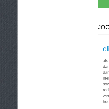
JOO
cl
als
dan
dan
hie
sow
rec
wer
hoe