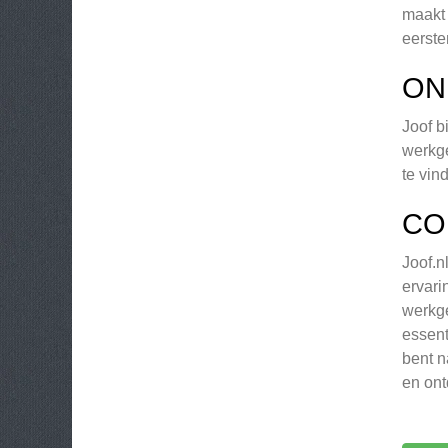
maakt 
eerste
ON
Joof b
werkge
te vin
CO
Joof.n
ervari
werkge
essent
bent n
en ont