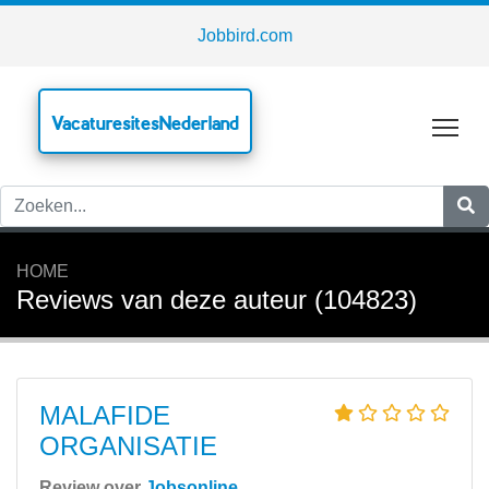
Jobbird.com
VacaturesitesNederland
Tog
HOME
Reviews van deze auteur (104823)
MALAFIDE
ORGANISATIE
Review over
Jobsonline